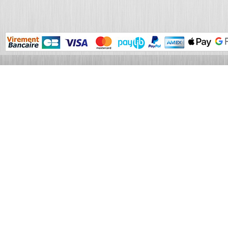
La création de liens vers le site www
préalable.
Pour toute demande, nous vous remerc
Demande de renseignements en lig
Les informations qui vous sont demand
ou lors de demande de renseignemen
indispensables pour répondre à vos at
destinataire home-inox.fr.
Les informations au format électroniqu
le moment de leur téléchargement et 
Merci de nous transmettre vos remarqu
vous rendant sur la page "Nous contac