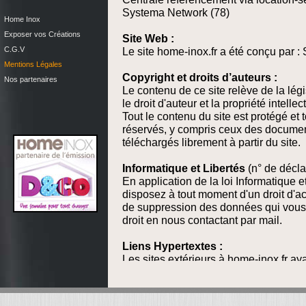
Systema Network (78)
Home Inox
Exposer vos Créations
Site Web :
C.G.V
Le site home-inox.fr a été conçu par :
Mentions Légales
Copyright et droits d’auteurs :
Nos partenaires
Le contenu de ce site relève de la légi
le droit d'auteur et la propriété intellec
Tout le contenu du site est protégé et 
réservés, y compris ceux des documen
téléchargés librement à partir du site.
Informatique et Libertés
(n° de décla
En application de la loi Informatique e
disposez à tout moment d'un droit d'acc
de suppression des données qui vous
droit en nous contactant par mail.
Liens Hypertextes :
Les sites extérieurs à home-inox.fr ay
site ne sont pas sous notre contrôle,
responsabilité quant à leur contenu. L
leur utilisation.