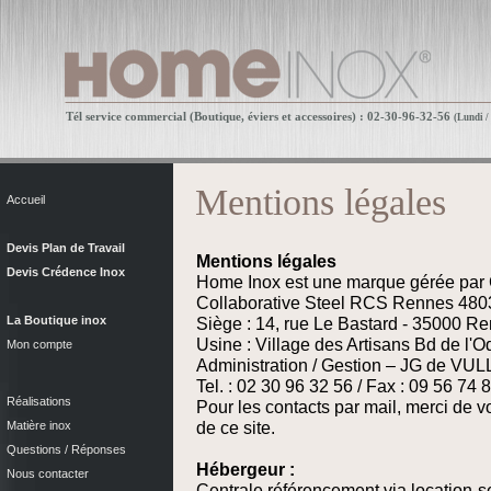
Tél service commercial (Boutique, éviers et accessoires) : 02-30-96-32-56
(Lundi /
Mentions légales
Accueil
Devis Plan de Travail
Mentions légales
Devis Crédence Inox
Home Inox est une marque gérée par C
Collaborative Steel RCS Rennes 48
La Boutique inox
Siège : 14, rue Le Bastard - 35000 R
Usine : Village des Artisans Bd de l'
Mon compte
Administration / Gestion – JG de VU
Tel. : 02 30 96 32 56 / Fax : 09 56 74 
Réalisations
Pour les contacts par mail, merci de v
de ce site.
Matière inox
Questions / Réponses
Hébergeur :
Nous contacter
Centrale référencement via location-