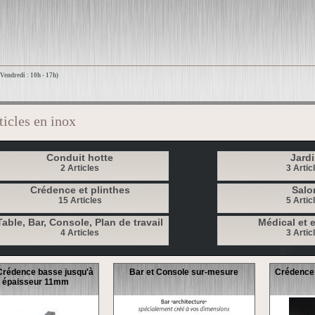
 Vendredi : 10h - 17h)
ticles en inox
Conduit hotte
Jard
2 Articles
3 Artic
Crédence et plinthes
Salo
15 Articles
5 Artic
Table, Bar, Console, Plan de travail
Médical et e
4 Articles
3 Artic
 Crédence basse jusqu'à
Bar et Console sur-mesure
Crédence
 épaisseur 11mm