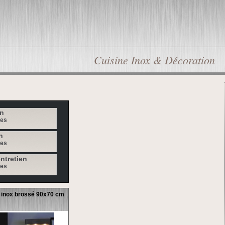
Cuisine Inox & Décoration
in
les
n
les
ntretien
les
 inox brossé 90x70 cm