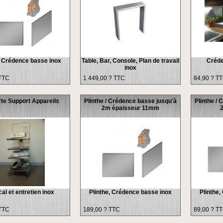
, Crédence basse inox
Table, Bar, Console, Plan de travail
Créde
inox
TTC
1 449,00 ? TTC
84,90 ? T
te Support Appareils
Plinthe / Crédence basse jusqu'à
Plinthe /
2m épaisseur 11mm
2
al et entretien inox
Plinthe, Crédence basse inox
Plinthe,
TTC
189,00 ? TTC
89,00 ? T