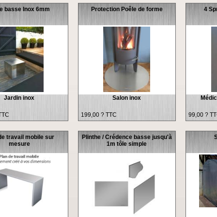
le basse Inox 6mm
Protection Poêle de forme
4 Sp
Jardin inox
Salon inox
Médica
TTC
199,00 ? TTC
99,00 ? T
de travail mobile sur
Plinthe / Crédence basse jusqu'à
S
mesure
1m tôle simple