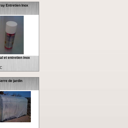
ray Entretien Inox
l et entretien inox
TC
erre de jardin