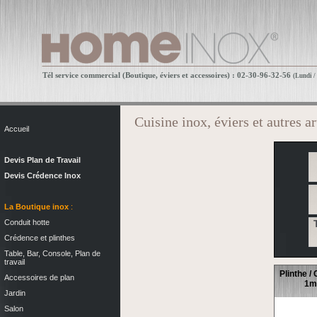
Tél service commercial (Boutique, éviers et accessoires) : 02-30-96-32-56
(Lundi /
Cuisine inox, éviers et autres ar
Accueil
Devis Plan de Travail
Devis Crédence Inox
La Boutique inox
:
Conduit hotte
Crédence et plinthes
Table, Bar, Console, Plan de
travail
Plinthe /
Accessoires de plan
1m
Jardin
Salon