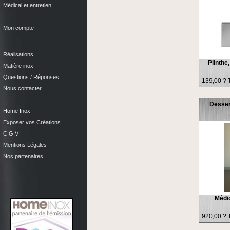
Médical et entretien
Mon compte
Réalisations
Plinthe
Matière inox
Questions / Réponses
139,00 ? 
Nous contacter
Desser
Home Inox
Exposer vos Créations
C.G.V
Mentions Légales
Nos partenaires
Médic
920,00 ? 