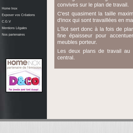
convives sur le plan de travail.
Home Inox
C'est quasiment la taille maxima
Exposer vos Créations
d'inox qui sont travaillées en
C.G.V
L'îlot sert donc à la fois de plan
Mentions Légales
fine épaisseur pour accentuer 
Nos partenaires
meubles porteur.
Les deux plans de travail au
central.