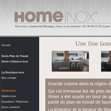
Tél service commercial (Boutique, éviers et accessoires) : 02-30-96-32-56
(Lundi /
Une fine lame
Accueil
Devis Plan de Travail
Devis Crédence Inox
La Boutique inox
Mon compte
Grande cuisine dans la région 
Sur cet immense ilot de près de
Réalisations
l'évier a été soudé en bout de pl
Matière inox
partie du plan de travail de faç
Questions / Réponses
Nous contacter
La longueur et la largeur du blo